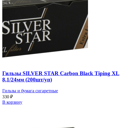
Гильзы SILVER STAR Carbon Black Tiping XL
8,1/24мм (200шт/уп)
Гильзы и бумага сигаретные
330
₽
В корзину