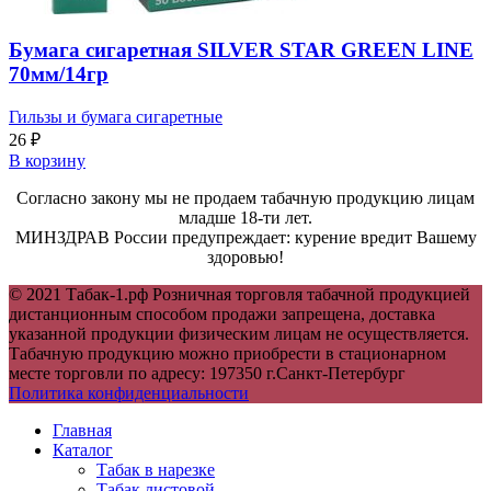
Бумага сигаретная SILVER STAR GREEN LINE
70мм/14гр
Гильзы и бумага сигаретные
26
₽
В корзину
Согласно закону мы не продаем табачную продукцию лицам
младше 18-ти лет.
МИНЗДРАВ России предупреждает: курение вредит Вашему
здоровью!
© 2021 Табак-1.рф Розничная торговля табачной продукцией
дистанционным способом продажи запрещена, доставка
указанной продукции физическим лицам не осуществляется.
Табачную продукцию можно приобрести в стационарном
месте торговли по адресу: 197350 г.Санкт-Петербург
Политика конфиденциальности
Главная
Каталог
Табак в нарезке
Табак листовой