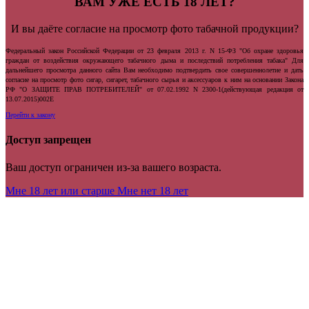
ВАМ УЖЕ ЕСТЬ 18 ЛЕТ?
И вы даёте согласие на просмотр фото табачной продукции?
Федеральный закон Российской Федерации от 23 февраля 2013 г. N 15-ФЗ "Об охране здоровья
граждан от воздействия окружающего табачного дыма и последствий потребления табака" Для
дальнейшего просмотра данного сайта Вам необходимо подтвердить свое совершеннолетие и дать
согласие на просмотр фото сигар, сигарет, табачного сырья и аксессуаров к ним на основании Закона
РФ "О ЗАЩИТЕ ПРАВ ПОТРЕБИТЕЛЕЙ" от 07.02.1992 N 2300-1(действующая редакция от
13.07.2015)002E
Перейти к закону
Доступ запрещен
Ваш доступ ограничен из-за вашего возраста.
Мне 18 лет или старше
Мне нет 18 лет