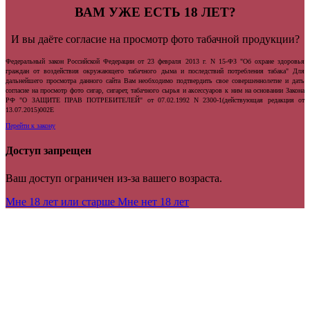
ВАМ УЖЕ ЕСТЬ 18 ЛЕТ?
И вы даёте согласие на просмотр фото табачной продукции?
Федеральный закон Российской Федерации от 23 февраля 2013 г. N 15-ФЗ "Об охране здоровья
граждан от воздействия окружающего табачного дыма и последствий потребления табака" Для
дальнейшего просмотра данного сайта Вам необходимо подтвердить свое совершеннолетие и дать
согласие на просмотр фото сигар, сигарет, табачного сырья и аксессуаров к ним на основании Закона
РФ "О ЗАЩИТЕ ПРАВ ПОТРЕБИТЕЛЕЙ" от 07.02.1992 N 2300-1(действующая редакция от
13.07.2015)002E
Перейти к закону
Доступ запрещен
Ваш доступ ограничен из-за вашего возраста.
Мне 18 лет или старше
Мне нет 18 лет