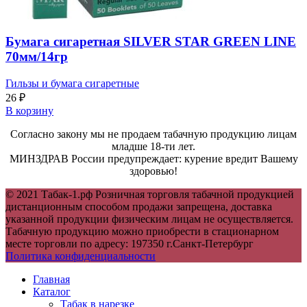
Бумага сигаретная SILVER STAR GREEN LINE
70мм/14гр
Гильзы и бумага сигаретные
26
₽
В корзину
Согласно закону мы не продаем табачную продукцию лицам
младше 18-ти лет.
МИНЗДРАВ России предупреждает: курение вредит Вашему
здоровью!
© 2021 Табак-1.рф Розничная торговля табачной продукцией
дистанционным способом продажи запрещена, доставка
указанной продукции физическим лицам не осуществляется.
Табачную продукцию можно приобрести в стационарном
месте торговли по адресу: 197350 г.Санкт-Петербург
Политика конфиденциальности
Главная
Каталог
Табак в нарезке