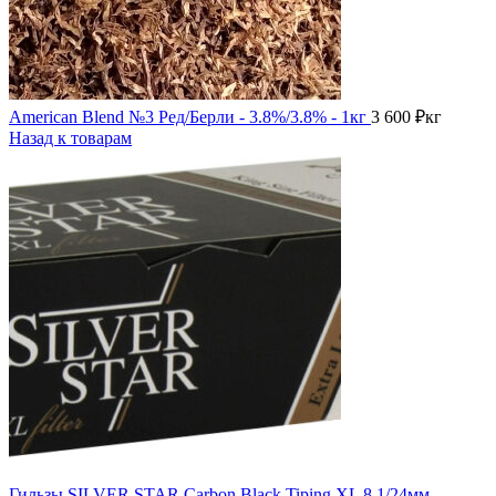
American Blend №3 Ред/Берли - 3.8%/3.8% - 1кг
3 600
₽
кг
Назад к товарам
Гильзы SILVER STAR Carbon Black Tiping XL 8,1/24мм