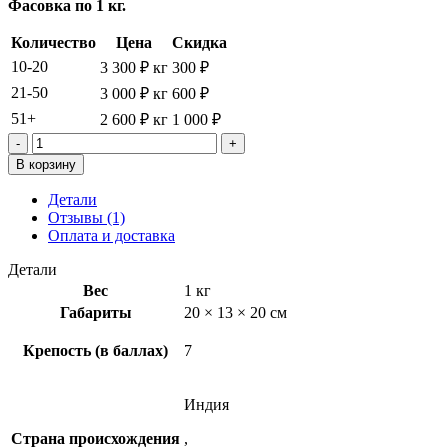
Фасовка по 1 кг.
Количество
Цена
Скидка
10-20
3 300
₽
кг
300
₽
21-50
3 000
₽
кг
600
₽
51+
2 600
₽
кг
1 000
₽
Количество
товара
В корзину
American
Blend
Детали
№1
Отзывы (1)
Голд/
Оплата и доставка
Берли
-
Детали
1.4%/3.8%
Вес
1 кг
-
Габариты
20 × 13 × 20 см
1кг
Крепость (в баллах)
7
Индия
Страна происхождения
,