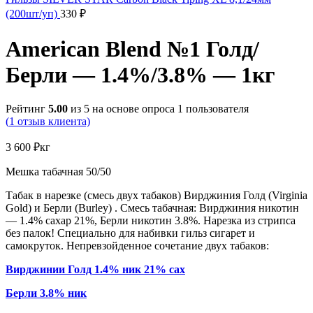
(200шт/уп)
330
₽
American Blend №1 Голд/
Берли — 1.4%/3.8% — 1кг
Рейтинг
5.00
из 5 на основе опроса
1
пользователя
(
1
отзыв клиента)
3 600
₽
кг
Мешка табачная 50/50
Табак в нарезке (смесь двух табаков) Вирджиния Голд (Virginia
Gold) и Берли (Burley) . Смесь табачная: Вирджиния никотин
— 1.4% сахар 21%, Берли никотин 3.8%. Нарезка из стрипса
без палок! Специально для набивки гильз сигарет и
самокруток. Непревзойденное сочетание двух табаков:
Вирджинии Голд 1.4% ник 21% сах
Берли 3.8% ник