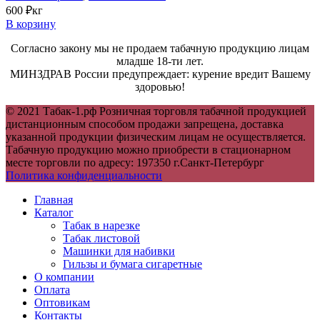
600
₽
кг
В корзину
Согласно закону мы не продаем табачную продукцию лицам
младше 18-ти лет.
МИНЗДРАВ России предупреждает: курение вредит Вашему
здоровью!
© 2021 Табак-1.рф Розничная торговля табачной продукцией
дистанционным способом продажи запрещена, доставка
указанной продукции физическим лицам не осуществляется.
Табачную продукцию можно приобрести в стационарном
месте торговли по адресу: 197350 г.Санкт-Петербург
Политика конфиденциальности
Главная
Каталог
Табак в нарезке
Табак листовой
Машинки для набивки
Гильзы и бумага сигаретные
О компании
Оплата
Оптовикам
Контакты