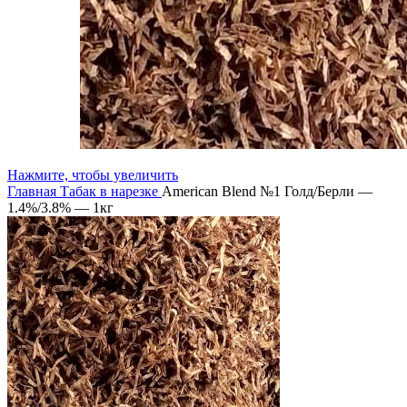
Нажмите, чтобы увеличить
Главная
Табак в нарезке
American Blend №1 Голд/Берли —
1.4%/3.8% — 1кг