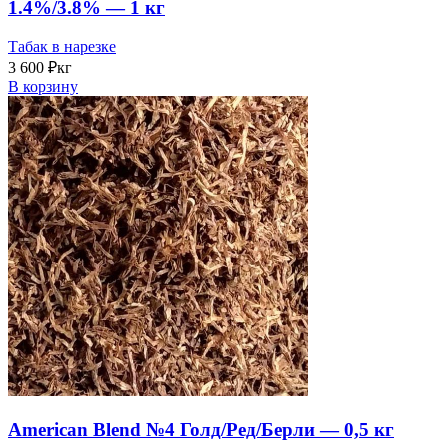
1.4%/3.8% — 1 кг
Табак в нарезке
3 600
₽
кг
В корзину
American Blend №4 Голд/Ред/Берли — 0,5 кг