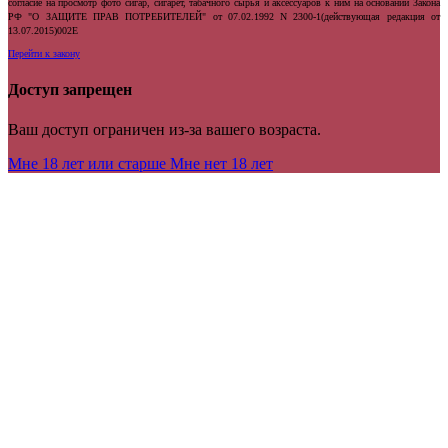
согласие на просмотр фото сигар, сигарет, табачного сырья и аксессуаров к ним на основании Закона
РФ "О ЗАЩИТЕ ПРАВ ПОТРЕБИТЕЛЕЙ" от 07.02.1992 N 2300-1(действующая редакция от
13.07.2015)002E
Перейти к закону
Доступ запрещен
Ваш доступ ограничен из-за вашего возраста.
Мне 18 лет или старше
Мне нет 18 лет