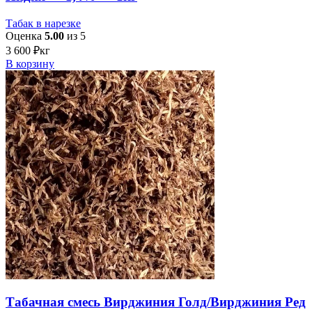
Табак в нарезке
Оценка
5.00
из 5
3 600
₽
кг
В корзину
Табачная смесь Вирджиния Голд/Вирджиния Ред