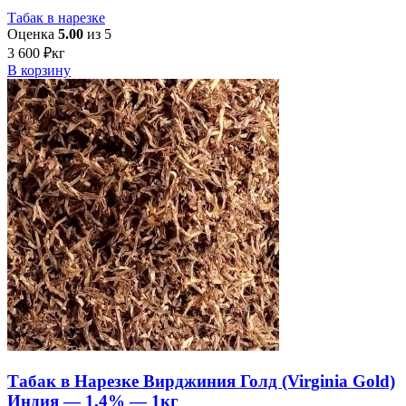
Табак в нарезке
Оценка
5.00
из 5
3 600
₽
кг
В корзину
Табак в Нарезке Вирджиния Голд (Virginia Gold)
Индия — 1,4% — 1кг