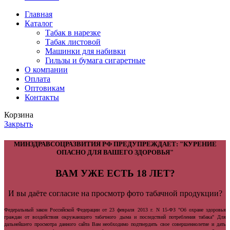
Главная
Каталог
Табак в нарезке
Табак листовой
Машинки для набивки
Гильзы и бумага сигаретные
О компании
Оплата
Оптовикам
Контакты
Корзина
Закрыть
МИНЗДРАВСОЦРАЗВИТИЯ РФ ПРЕДУПРЕЖДАЕТ: "КУРЕНИЕ
ОПАСНО ДЛЯ ВАШЕГО ЗДОРОВЬЯ"
ВАМ УЖЕ ЕСТЬ 18 ЛЕТ?
И вы даёте согласие на просмотр фото табачной продукции?
Федеральный закон Российской Федерации от 23 февраля 2013 г. N 15-ФЗ "Об охране здоровья
граждан от воздействия окружающего табачного дыма и последствий потребления табака" Для
дальнейшего просмотра данного сайта Вам необходимо подтвердить свое совершеннолетие и дать