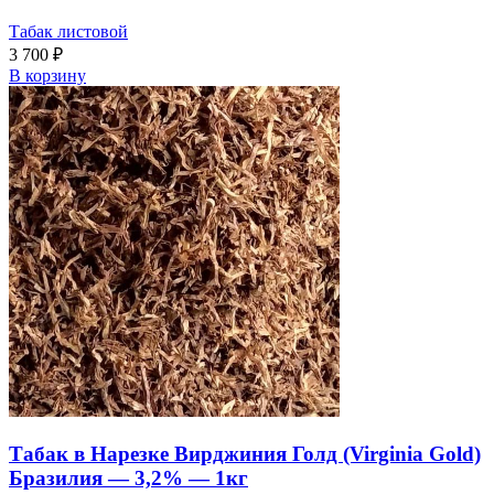
Табак листовой
3 700
₽
В корзину
Табак в Нарезке Вирджиния Голд (Virginia Gold)
Бразилия — 3,2% — 1кг