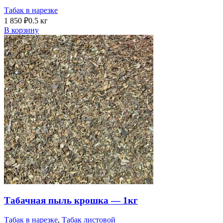
Табак в нарезке
1 850
₽
0.5 кг
В корзину
Табачная пыль крошка — 1кг
Табак в нарезке
,
Табак листовой