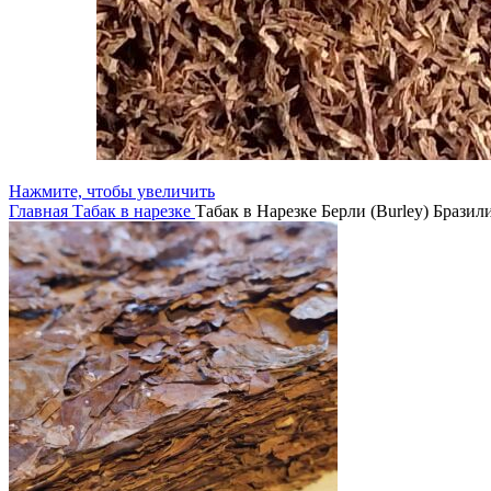
Нажмите, чтобы увеличить
Главная
Табак в нарезке
Табак в Нарезке Берли (Burley) Брази