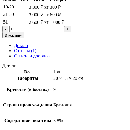
10-20
3 300
₽
кг
300
₽
21-50
3 000
₽
кг
600
₽
51+
2 600
₽
кг
1 000
₽
Количество
товара
В корзину
Табак
в
Детали
Нарезке
Отзывы (1)
Берли
Оплата и доставка
(Burley)
Бразилия
Детали
-
Вес
1 кг
3.8%
Габариты
20 × 13 × 20 см
-
1кг
Крепость (в баллах)
9
Страна происхождения
Бразилия
Содержание никотина
3.8%