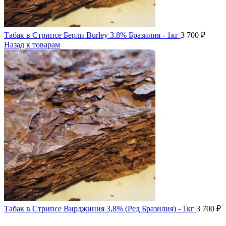
Табак в Стрипсе Берли Burley 3.8% Бразилия - 1кг
3 700
₽
Назад к товарам
Табак в Стрипсе Вирджиния 3,8% (Ред Бразилия) - 1кг
3 700
₽