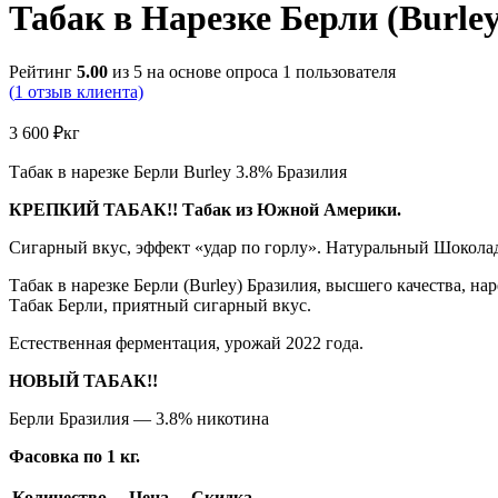
Табак в Нарезке Берли (Burl
Рейтинг
5.00
из 5 на основе опроса
1
пользователя
(
1
отзыв клиента)
3 600
₽
кг
Табак в нарезке Берли Burley 3.8% Бразилия
КРЕПКИЙ ТАБАК!! Табак из Южной Америки.
Сигарный вкус, эффект «удар по горлу». Натуральный Шокола
Табак в нарезке Берли (Burley) Бразилия, высшего качества, на
Табак Берли, приятный сигарный вкус.
Естественная ферментация, урожай 2022 года.
НОВЫЙ ТАБАК!!
Берли Бразилия — 3.8% никотина
Фасовка по 1 кг.
Количество
Цена
Скидка