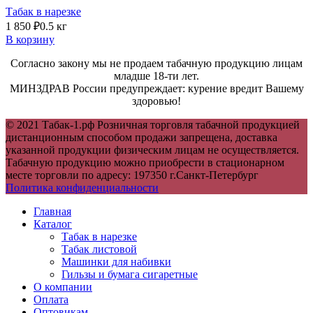
Табак в нарезке
1 850
₽
0.5 кг
В корзину
Согласно закону мы не продаем табачную продукцию лицам
младше 18-ти лет.
МИНЗДРАВ России предупреждает: курение вредит Вашему
здоровью!
© 2021 Табак-1.рф Розничная торговля табачной продукцией
дистанционным способом продажи запрещена, доставка
указанной продукции физическим лицам не осуществляется.
Табачную продукцию можно приобрести в стационарном
месте торговли по адресу: 197350 г.Санкт-Петербург
Политика конфиденциальности
Главная
Каталог
Табак в нарезке
Табак листовой
Машинки для набивки
Гильзы и бумага сигаретные
О компании
Оплата
Оптовикам