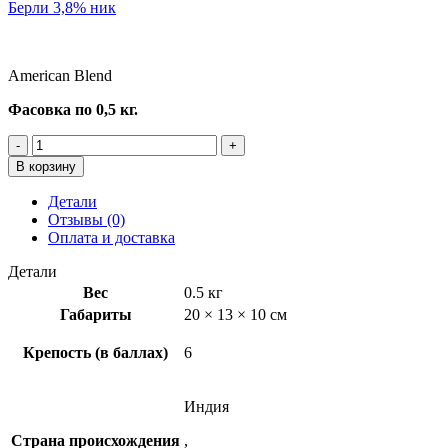
Берли 3,8% ник
American Blend
Фасовка по 0,5 кг.
Количество
товара
В корзину
American
Blend
Детали
№4
Отзывы (0)
Голд/
Оплата и доставка
Ред/
Берли
Детали
-
Вес
0.5 кг
0,5
Габариты
20 × 13 × 10 см
кг
Крепость (в баллах)
6
Индия
Страна происхождения
,