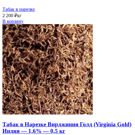
Табак в нарезке
2 200
₽
кг
В корзину
Табак в Нарезке Вирджиния Голд (Virginia Gold)
Индия — 1,6% — 0,5 кг