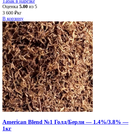
Табак в нарезке
Оценка
5.00
из 5
3 600
₽
кг
В корзину
American Blend №1 Голд/Берли — 1.4%/3.8% —
1кг