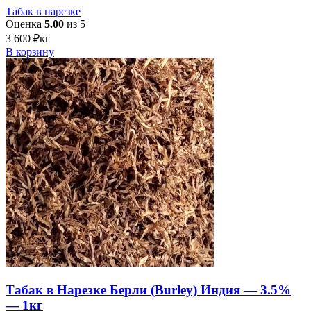
Табак в нарезке
Оценка
5.00
из 5
3 600
₽
кг
В корзину
Табак в Нарезке Берли (Burley) Индия — 3.5%
— 1кг