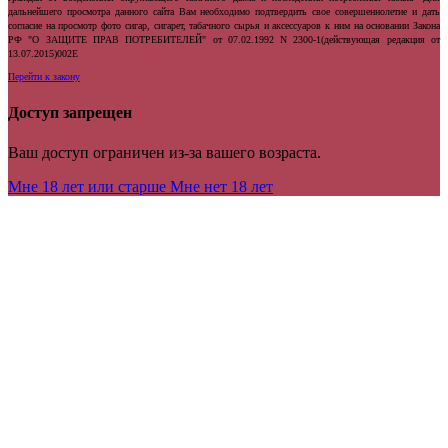
дальнейшего просмотра данного сайта Вам необходимо подтвердить свое совершеннолетие и дать
согласие на просмотр фото сигар, сигарет, табачного сырья и аксессуаров к ним на основании Закона
РФ "О ЗАЩИТЕ ПРАВ ПОТРЕБИТЕЛЕЙ" от 07.02.1992 N 2300-1(действующая редакция от
13.07.2015)002E
Перейти к закону
Доступ запрещен
Ваш доступ ограничен из-за вашего возраста.
Мне 18 лет или старше
Мне нет 18 лет