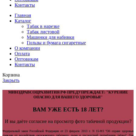
Контакты
Главная
Каталог
Табак в нарезке
Табак листовой
Машинки для набивки
Гильзы и бумага сигаретные
О компании
Оплата
Оптовикам
Контакты
Корзина
Закрыть
МИНЗДРАВСОЦРАЗВИТИЯ РФ ПРЕДУПРЕЖДАЕТ: "КУРЕНИЕ
ОПАСНО ДЛЯ ВАШЕГО ЗДОРОВЬЯ"
ВАМ УЖЕ ЕСТЬ 18 ЛЕТ?
И вы даёте согласие на просмотр фото табачной продукции?
Федеральный закон Российской Федерации от 23 февраля 2013 г. N 15-ФЗ "Об охране здоровья
граждан от воздействия окружающего табачного дыма и последствий потребления табака" Для