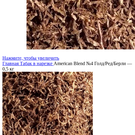
Нажмите, чтобы увеличить
Главная
Табак в нарезке
American Blend №4 Голд/Ред/Берли —
0,5 кг