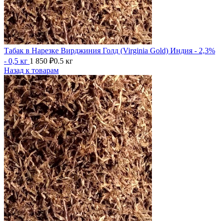
Табак в Нарезке Вирджиния Голд (Virginia Gold) Индия - 2,3%
- 0,5 кг
1 850
₽
0.5 кг
Назад к товарам